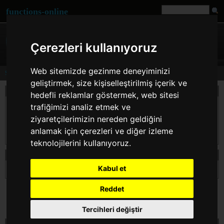
functions-online
Çerezleri kullanıyoruz
Web sitemizde gezinme deneyiminizi
Syllable Division
geliştirmek, size kişiselleştirilmiş içerik ve
Açıklama
hedefli reklamlar göstermek, web sitesi
This script, devide string into their syllables. You will recieve an array with all
trafiğimizi analiz etmek ve
syllables divided. This script is written and tested for german words.
ziyaretçilerimizin nereden geldiğini
The code was started by
PHP-Blogger
and was modified in details by myself. There
anlamak için çerezleri ve diğer izleme
are still some bugs.
teknolojilerini kullanıyoruz.
beyanın Syllable Division
Kabul et
array
syllableDivision
( string $string )
Reddet
Tercihleri değiştir
testi Syllable Division çevrimiçi