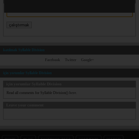
$string
katılmak Syllable Division
Facebook
Twitter
Google+
için yorumlar Syllable Division
için yorumlar Syllable Division
Read all comments for Syllable Division()
here
.
Leave your comment