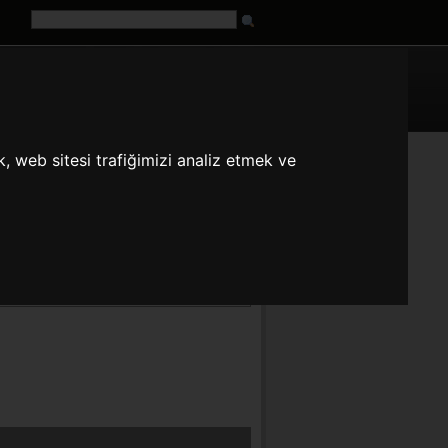
G
URL
, web sitesi trafiğimizi analiz etmek ve
fr
it
ja
pt
ru
tr
zh
erini dnştrr.