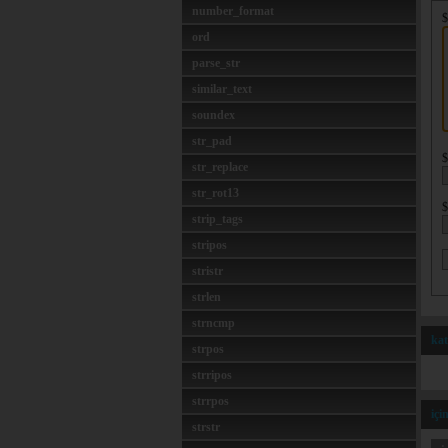
number_format
$
ord
parse_str
similar_text
soundex
str_pad
$
str_replace
str_rot13
$
strip_tags
stripos
stristr
strlen
strncmp
kat
strpos
strripos
strrpos
içi
strstr