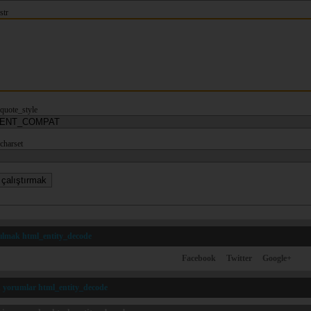
str
quote_style
charset
ılmak html_entity_decode
Facebook
Twitter
Google+
n yorumlar html_entity_decode