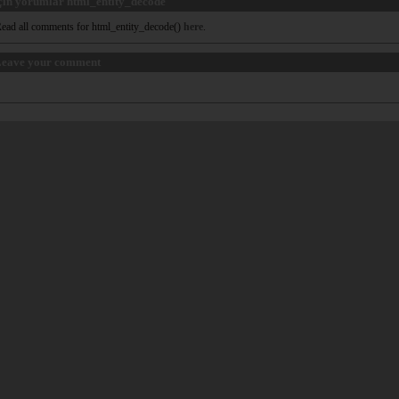
çin yorumlar html_entity_decode
ead all comments for html_entity_decode()
here
.
eave your comment