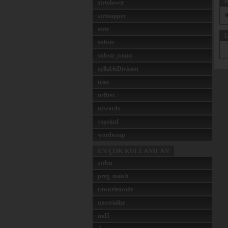
i
strtolower
R
strtoupper
strtr
L
substr
substr_count
syllableDivision
trim
ucfirst
ucwords
vsprintf
wordwrap
EN ÇOK KULLANILAN
strlen
preg_match
rawurlencode
unserialize
md5