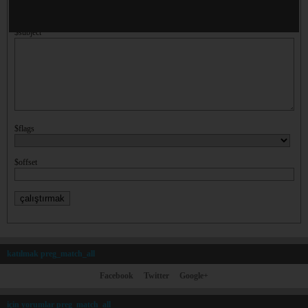
$subject
$flags
$offset
katılmak preg_match_all
Facebook
Twitter
Google+
için yorumlar preg_match_all