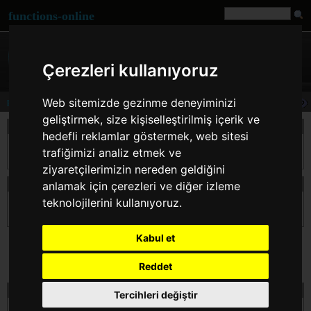
functions-online
Çerezleri kullanıyoruz
Web sitemizde gezinme deneyiminizi
preg_match_all
geliştirmek, size kişiselleştirilmiş içerik ve
Açıklama
hedefli reklamlar göstermek, web sitesi
$pattern ile belirtilen dzenli ifadeyi eşleştirmek iin $subject dizgesinde arama yapar
trafiğimizi analiz etmek ve
ve bulunanları $flags ile belirtilen sırada $matches dizisine yerleştirir.
ziyaretçilerimizin nereden geldiğini
beyanın preg_match_all
anlamak için çerezleri ve diğer izleme
teknolojilerini kullanıyoruz.
int
preg_match_all
( string $pattern , string $subject , array &$matches [, int $flags
] [, int $offset ] )
Kabul et
Reddet
testi preg_match_all çevrimiçi
Tercihleri değiştir
$pattern