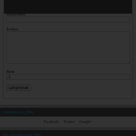
$replacement
$subject
$limit
katılmak preg_filter
Facebook
Twitter
Google+
için yorumlar preg_filter