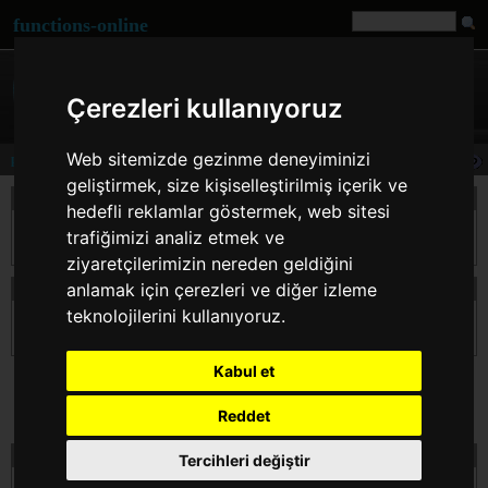
functions-online
Çerezleri kullanıyoruz
Web sitemizde gezinme deneyiminizi
preg_filter
geliştirmek, size kişiselleştirilmiş içerik ve
Açıklama
hedefli reklamlar göstermek, web sitesi
preg_filter() sadece eşleşenleri dndrmesi dışında preg_replace() işlevi gibidir. Bu
trafiğimizi analiz etmek ve
işlevin nasıl alıştığıyla ilgili ayrıntılar iin preg_replace() belgesini okuyun.
ziyaretçilerimizin nereden geldiğini
anlamak için çerezleri ve diğer izleme
beyanın preg_filter
teknolojilerini kullanıyoruz.
mixed
preg_filter
( mixed $pattern , mixed $replacement , mixed $subject [, int
$limit ] [, int &$count ] )
Kabul et
Reddet
testi preg_filter çevrimiçi
Tercihleri değiştir
$pattern