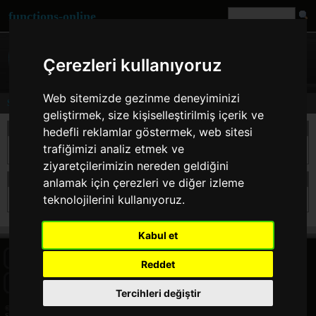
functions-online
Çerezleri kullanıyoruz
Web sitemizde gezinme deneyiminizi
Search
geliştirmek, size kişiselleştirilmiş içerik ve
take a search
hedefli reklamlar göstermek, web sitesi
trafiğimizi analiz etmek ve
ziyaretçilerimizin nereden geldiğini
search results for mbom
anlamak için çerezleri ve diğer izleme
teknolojilerini kullanıyoruz.
Sorry but for this searchterm there are no results.
Kabul et
HOME
BLOG
FACEBOOK PAGE
COMMENTS
SEARCH
Reddet
SITEMAP
IMPRINT
COOKIE CONSENT
Tercihleri değiştir
© 2026 Jan Bogutzki | PHP 7.3.27
Search - functions-online (türkçe)