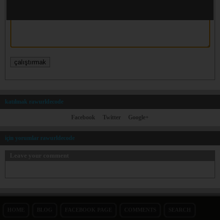
katılmak rawurldecode
Facebook
Twitter
Google+
için yorumlar rawurldecode
Leave your comment
HOME
BLOG
FACEBOOK PAGE
COMMENTS
SEARCH