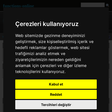
functions-online
Çerezleri kullanıyoruz
Web sitemizde gezinme deneyiminizi
rawurldecode
geliştirmek, size kişiselleştirilmiş içerik ve
Açıklama
hedefli reklamlar göstermek, web sitesi
Belirtilen $str i?indeki %## dizilimlerinin yerine karşılığı olan karakterleri
trafiğimizi analiz etmek ve
yerleştirerek dizgenin kodlamasını kaldırır.
ziyaretçilerimizin nereden geldiğini
anlamak için çerezleri ve diğer izleme
beyanın rawurldecode
teknolojilerini kullanıyoruz.
string
rawurldecode
( string $str )
Kabul et
Reddet
testi rawurldecode çevrimiçi
Tercihleri değiştir
$str