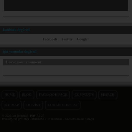
katılmak deg2rad
Facebook
Twitter
Google+
için yorumlar deg2rad
Leave your comment
HOME
BLOG
FACEBOOK PAGE
COMMENTS
SEARCH
SITEMAP
IMPRINT
COOKIE CONSENT
© 2026 Jan Bogutzki | PHP 7.3.27
testi deg2rad çevrimiçi - mathmatic PHP functions - functions-online (türkçe)