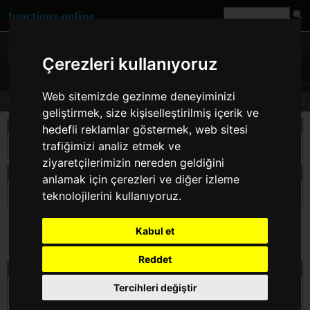
functions-online
Çerezleri kullanıyoruz
Web sitemizde gezinme deneyiminizi
deg2rad
geliştirmek, size kişiselleştirilmiş içerik ve
Açıklama
hedefli reklamlar göstermek, web sitesi
trafiğimizi analiz etmek ve
This function converts $number from degrees to the radian equivalent.
ziyaretçilerimizin nereden geldiğini
beyanın deg2rad
anlamak için çerezleri ve diğer izleme
float
deg2rad
( float $number )
teknolojilerini kullanıyoruz.
Kabul et
Reddet
testi deg2rad çevrimiçi
Tercihleri değiştir
$number